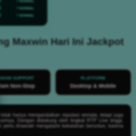
0
? NORMAL
0
? NORMAL
0
? NORMAL
 Maxwin Hari Ini Jackpot
ANAN SUPPORT
PLATFORM
Jam Non-Stop
Desktop & Mobile
 tidak hanya mengandalkan reputasi semata, tetapi juga
nya. Dengan didukung oleh tingkat RTP Live tinggi,
k perlu khawatir mengalami kekalahan beruntun, karena