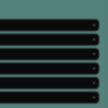
gacor yang lagi banyak diminati.
n proses verifikasi sesuai langkah yang disediakan.
 hari ini.
s 1000, starlight princess 1000, slot mahjong ways 2,
s 1000, starlight princess 1000, slot mahjong ways 2,