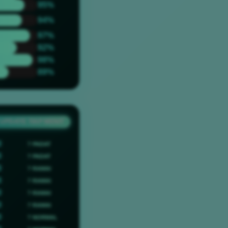
95%
94%
97%
92%
98%
89%
 UPDATE TIAP MENIT
0
? PADAT
0
? PADAT
0
? RAMAI
0
? RAMAI
0
? RAMAI
0
? RAMAI
0
? NORMAL