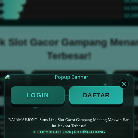
g
16,54
a
14,32
g
12,10
 Slot Gacor Gampang Menang
Terbesar!
SIT
MINIMAL WITHDRAW
LAY
0
Rp 25.000
24 
LOGIN
DAFTAR
gacor
terbaik dan terpercaya nomor 1 di tahun 2026. Situs ini
RAJAMAHJONG: Situs Link Slot Gacor Gampang Menang Maxwin Hari
gampang menang dan memberikan peluang maxwin setiap hari
Ini Jackpot Terbesar!
i link slot gacor anti kalah dan anti rungkad. Pemain tida
© COPYRIGHT 2026 | RAJAMAHJONG
uk memaksimalkan peluang kemenangan secara konsisten.