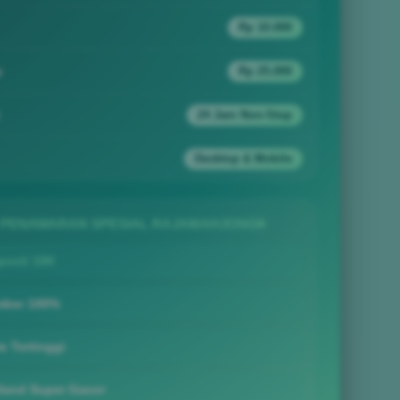
Rp 10.000
w
Rp 25.000
24 Jam Non-Stop
Desktop & Mobile
 PENAWARAN SPESIAL RAJAMAHJONG
posit 10K
ber 100%
e Tertinggi
iland Super Gacor