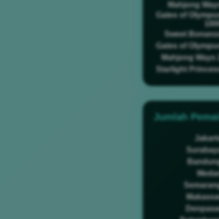
Mahjong Way
Gates of Olympu
100
Sweet Bonanz
Gates of Olympu
Mahjong Ways 
Starlight Princes
Jumlah Pemain
Jakart
Surabay
Bandun
Meda
Semaran
Makassa
Denpasa