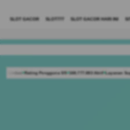
Skip
to
content
SLOT GACOR
SLOT777
SLOT GACOR HARI INI
S
Buka Info Lebih Lanjut
guna 5/5
168.777.883 Aktif
Layanan Support 24 Jam Non-Stop